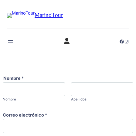
Saltar
al
MarinoTour
contenido
Faceb
Inst
Nombre
*
Nombre
Apellidos
Correo electrónico
*