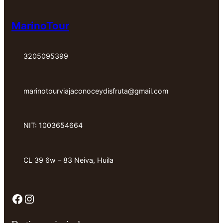
e
ñ
MarinoTour
a
e
3205095399
l
e
c
marinotourviajaconoceydisfruta@gmail.com
t
r
ó
NIT: 1003654664
n
i
c
CL 39 6w – 83 Neiva, Huila
o
Facebook
Instagram