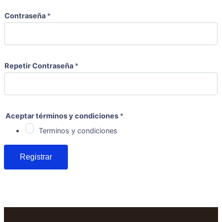
c
Contraseña
*
o
n
d
i
Repetir Contraseña
*
c
i
o
n
Aceptar términos y condiciones
*
e
Terminos y condiciones
s
C
o
Registrar
n
t
r
a
s